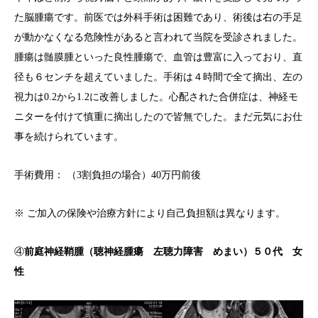
た脳腫瘍です。前医では外科手術は困難であり、術後は右の手足
が動かなくなる危険性があると言われて当院を受診されました。
腫瘍は髄膜腫といった良性腫瘍で、血管は豊富に入っており、直
径も６センチを超えていました。手術は４時間で全て摘出、左の
視力は0.2から1.2に改善しました。心配された合併症は、神経モ
ニターを付けて慎重に摘出したので皆無でした。まだ元気にお仕
事を続けられています。
手術費用： （3割負担の場合）40万円前後
※ ご加入の保険や治療方針により自己負担額は異なります。
④
前庭神経鞘腫（聴神経腫瘍 左聴力障害 めまい）５０代 女
性