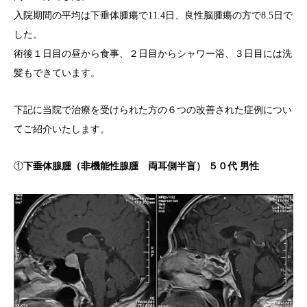
入院期間の平均は下垂体腫瘍で11.4日、良性脳腫瘍の方で8.5日で
した。
術後１日目の昼から食事、２日目からシャワー浴、３日目には洗
髪もできています。
下記に当院で治療を受けられた方の６つの改善された症例につい
てご紹介いたします。
①
下垂体腺腫（非機能性腺腫 両耳側半盲） ５０代 男性