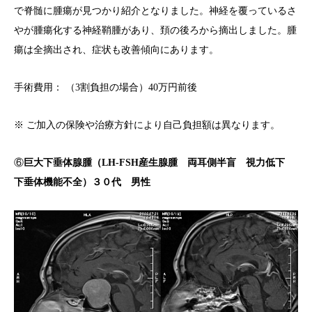
で脊髄に腫瘍が見つかり紹介となりました。神経を覆っているさ
やが腫瘍化する神経鞘腫があり、頚の後ろから摘出しました。腫
瘍は全摘出され、症状も改善傾向にあります。
手術費用： （3割負担の場合）40万円前後
※ ご加入の保険や治療方針により自己負担額は異なります。
⑥
巨大下垂体腺腫（LH-FSH産生腺腫 両耳側半盲 視力低下
下垂体機能不全）３０代 男性