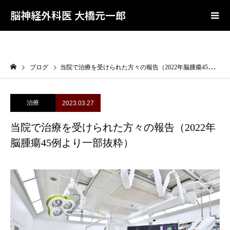
User-agent: * Allow: /wp-admin/admin-ajax.php Disallow: /wp-admin/
Sitemap: https://0084genichiro.com/sitemap.xml Sitemap:
脳神経外科医 大橋元一郎
https://0084genichiro.com/sitemap.rss
ブログ
当院で治療を受けられた方々の報告（2022年脳腫瘍45例より一部抜粋）
治療
2023.03.27
当院で治療を受けられた方々の報告（2022年
脳腫瘍45例より一部抜粋）