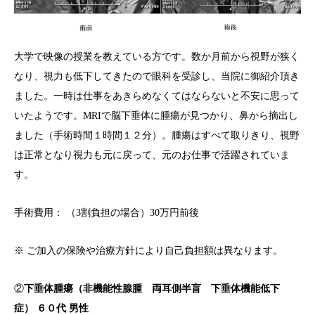
大学で映像の授業を教えている方です。数か月前から視野が狭く
なり、視力も低下してきたので眼科を受診し、当院に御紹介頂き
ました。一時は仕事をあきらめなくてはならないと不安に思って
いたようです。MRIで脳下垂体に腫瘍が見つかり、鼻から摘出し
ました（手術時間１時間１２分）。腫瘍はすべて取りきり、視野
は正常となり視力も元に戻って、元のお仕事で活躍されていま
す。
手術費用： （3割負担の場合）30万円前後
※ ご加入の保険や治療方針により自己負担額は異なります。
②
下垂体腫瘍（非機能性腺腫 両耳側半盲 下垂体機能低下
症） ６０代 男性