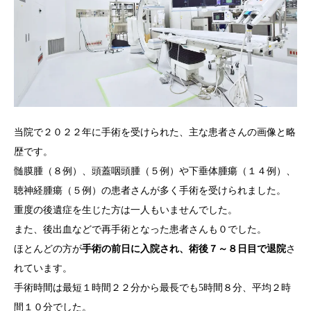
当院で２０２２年に手術を受けられた、主な患者さんの画像と略
歴です。
髄膜腫（８例）、頭蓋咽頭腫（５例）や下垂体腫瘍（１４例）、
聴神経腫瘍（５例）の患者さんが多く手術を受けられました。
重度の後遺症を生じた方は一人もいませんでした。
また、後出血などで再手術となった患者さんも０でした。
ほとんどの方が
手術の前日に入院され、術後７～８日目で退院
さ
れています。
手術時間は最短１時間２２分から最長でも5時間８分、平均２時
間１０分でした。