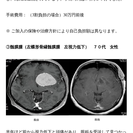
手術費用： （3割負担の場合）30万円前後
※ ご加入の保険や治療方針により自己負担額は異なります。
③
髄膜腫（左蝶形骨縁髄膜腫 左視力低下） ７０代 女性
半年ほど前から視力低下と頭痛があり、眼科を受診して見つかっ