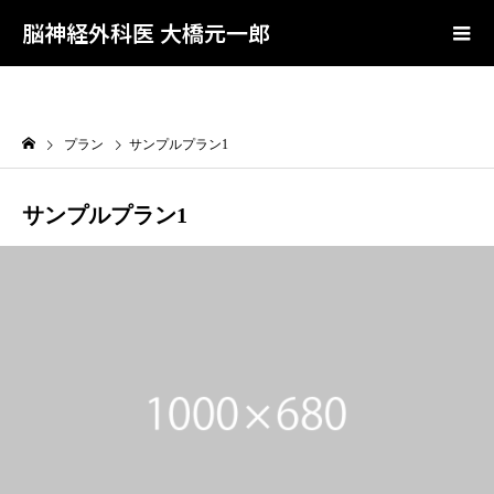
User-agent: * Allow: /wp-admin/admin-ajax.php Disallow: /wp-admin/
Sitemap: https://0084genichiro.com/sitemap.xml Sitemap:
脳神経外科医 大橋元一郎
https://0084genichiro.com/sitemap.rss
プラン
サンプルプラン1
サンプルプラン1