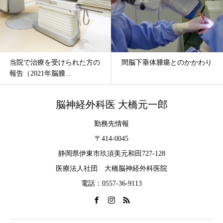
療を受けられた方の
間脳下垂体腫瘍とのかかわり
間脳下垂
1年脳腫...
て
脳神経外科医 大橋元一郎
勤務先情報
〒414-0045
静岡県伊東市玖須美元和田727-128
医療法人社団 大橋脳神経外科医院
電話：0557-36-9113