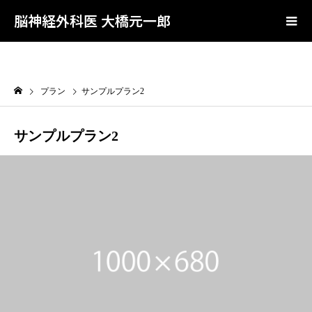
User-agent: * Allow: /wp-admin/admin-ajax.php Disallow: /wp-admin/
Sitemap: https://0084genichiro.com/sitemap.xml Sitemap:
脳神経外科医 大橋元一郎
https://0084genichiro.com/sitemap.rss
プラン
サンプルプラン2
サンプルプラン2