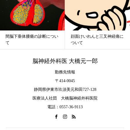
下垂体腫瘍の診断につい
顔面けいれんと三叉神経痛に
脳神
ついて
線治
脳神経外科医 大橋元一郎
勤務先情報
〒414-0045
静岡県伊東市玖須美元和田727-128
医療法人社団 大橋脳神経外科医院
電話：0557-36-9113